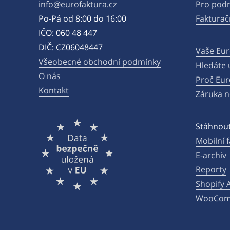
info@eurofaktura.cz
Pro podn
Po-Pá od 8:00 do 16:00
Fakturač
IČO: 060 48 447
DIČ: CZ06048447
Vaše Eur
Všeobecné obchodní podmínky
Hledáte 
O nás
Proč Eur
Kontakt
Záruka n
Stáhnout
Mobilní 
E-archiv
Reporty
Shopify 
WooComm