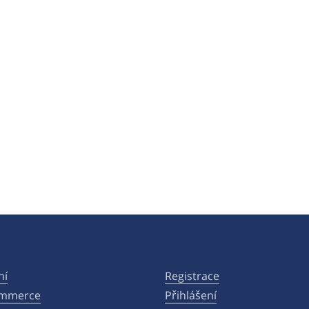
ní
Registrace
ommerce
Přihlášení