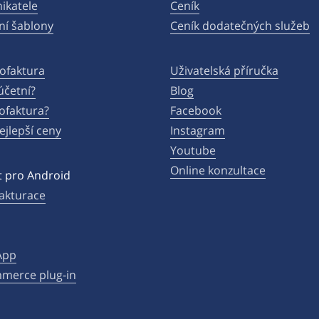
ikatele
Ceník
ní šablony
Ceník dodatečných služeb
ofaktura
Uživatelská příručka
účetní?
Blog
ofaktura?
Facebook
ejlepší ceny
Instagram
Youtube
Online konzultace
 pro Android
fakturace
App
erce plug-in